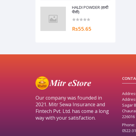
HALDI POWDER (हल्दी
पीसी)
Rs55.65
CONTA
Addres
Our company was founded in
Address
2021. Mitr Sewa Insurance and
Sagar B
Fintech Pvt. Ltd. has come a long
Chaurah
226016
way with your satisfaction.
Phone:
0522-3