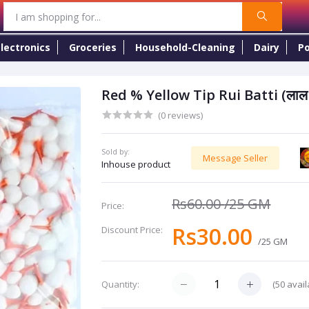
lectronics
Groceries
Household-Cleaning
Dairy
Po
Red % Yellow Tip Rui Batti (लाल टिप
(0 reviews)
Sold by:
Message Seller
Inhouse product
Rs60.00
/25 GM
Price:
Rs30.00
Discount Price:
/25 GM
(
50
avail
Quantity: