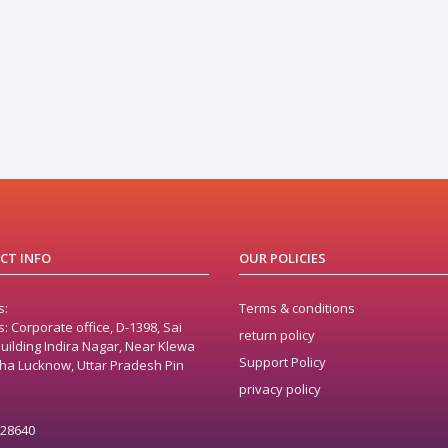
CT INFO
OUR POLICIES
s:
Terms & conditions
: Corporate office, D-1398, Sai
return policy
uilding Indira Nagar, Near Klewa
Support Policy
a Lucknow, Uttar Pradesh Pin
privacy policy
128640